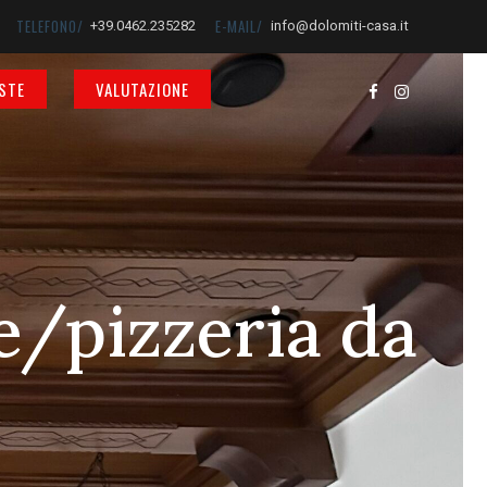
TELEFONO/
E-MAIL/
+39.0462.235282
info@dolomiti-casa.it
STE
VALUTAZIONE
e/pizzeria da