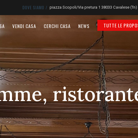
DOVE SIAMO /
piazza Scopoli/Via pretura 1 38033 Cavalese (Tn)
TUTTE LE PROPO
SA
VENDI CASA
CERCHI CASA
NEWS
emme, ristorant