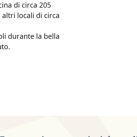
ina di circa 205
ltri locali di circa
li durante la bella
uto.